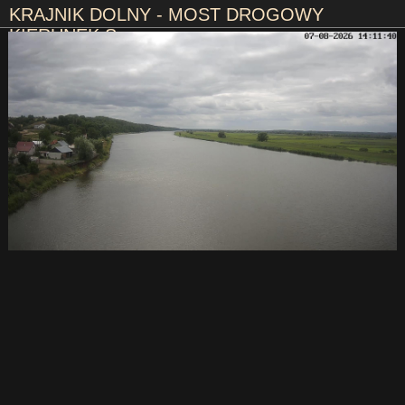
KRAJNIK DOLNY - MOST DROGOWY
KIERUNEK S
53° 2' 2.88" N
14° 18' 43.98" N