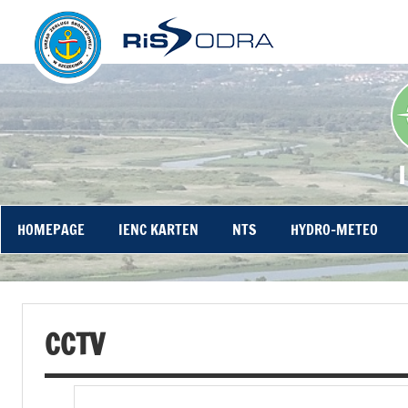
RIS Odra – Startseite
Öffentliches Portal
HOMEPAGE
IENC KARTEN
NTS
HYDRO-METEO
CCTV