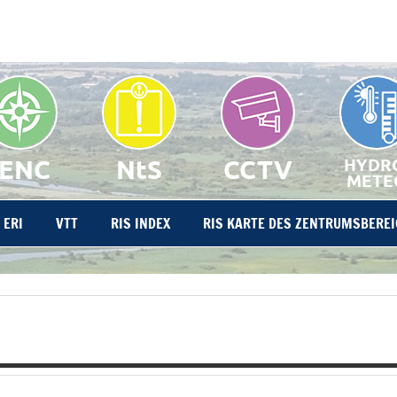
IENC
NtS
CCTV
HYDR
METE
ERI
VTT
RIS INDEX
RIS KARTE DES ZENTRUMSBEREI